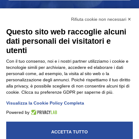
Rifiuta cookie non necessari ✕
Questo sito web raccoglie alcuni
dati personali dei visitatori e
utenti
Con il tuo consenso, noi e i nostri partner utilizziamo i cookie e
FAP Srl è associato alla Associazione nazionale costruttori
tecnologie simili per archiviare, accedere ed elaborare i dati
di
personali come, ad esempio, la visita al sito web o la
personalizzazione degli annunci. Poiché rispettiamo il tuo diritto
macchine e stampi per materie plastiche e gomma
alla privacy, è possibile scegliere di non consentire alcuni tipi di
Amaplast
.
cookie. Clicca su preferenze GDPR per saperne di più.
Visualizza la Cookie Policy Completa
Powered by
© 2026 Fap Srl - Sede legale: Via G. Verga, 5, 20842
ACCETTA TUTTO
Besana In Brianza (MB) - P.IVA: 00914660964 - C.F.