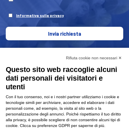
Informativa sulla privacy
Invia richiesta
Rifiuta cookie non necessari ✕
Questo sito web raccoglie alcuni
dati personali dei visitatori e
utenti
Con il tuo consenso, noi e i nostri partner utilizziamo i cookie e
FAP Srl è associato alla Associazione nazionale costruttori
tecnologie simili per archiviare, accedere ed elaborare i dati
personali come, ad esempio, la visita al sito web o la
di
personalizzazione degli annunci. Poiché rispettiamo il tuo diritto
macchine e stampi per materie plastiche e gomma
alla privacy, è possibile scegliere di non consentire alcuni tipi di
Amaplast
.
cookie. Clicca su preferenze GDPR per saperne di più.