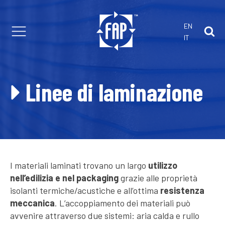
EN
IT
 con noi
Linee di laminazione
arti di Ricambio
 e consulenza
stici
omatici
Estrusione
I materiali laminati trovano un largo
utilizzo
nell’edilizia e nel packaging
grazie alle proprietà
isolanti termiche/acustiche e all’ottima
resistenza
meccanica
. L’accoppiamento dei materiali può
avvenire attraverso due sistemi: aria calda e rullo