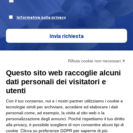
Informativa sulla privacy
Invia richiesta
Rifiuta cookie non necessari ✕
Questo sito web raccoglie alcuni
dati personali dei visitatori e
utenti
Con il tuo consenso, noi e i nostri partner utilizziamo i cookie e
FAP Srl è associato alla Associazione nazionale costruttori
tecnologie simili per archiviare, accedere ed elaborare i dati
personali come, ad esempio, la visita al sito web o la
di
personalizzazione degli annunci. Poiché rispettiamo il tuo diritto
macchine e stampi per materie plastiche e gomma
alla privacy, è possibile scegliere di non consentire alcuni tipi di
Amaplast
.
cookie. Clicca su preferenze GDPR per saperne di più.