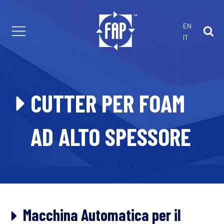
EN
IT
 con noi
arti di Ricambio
CUTTER PER FOAM
 e consulenza
stici
omatici
Estrusione
AD ALTO SPESSORE
Macchina Automatica per il