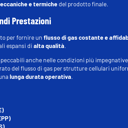
meccaniche e termiche
del prodotto finale.
ndi Prestazioni
ato per fornire un
flusso di gas costante e affidab
li espansi di
alta qualità
.
peccabili anche nelle condizioni più impegnative
ato del flusso di gas per strutture cellulari unifor
 una
lunga durata operativa
.
E)
EPP)
S)