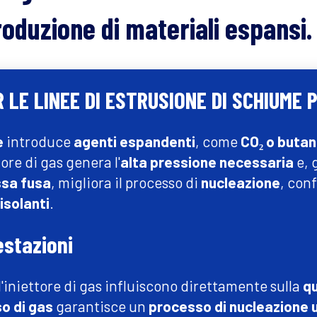
roduzione di materiali espansi.
R LE LINEE DI ESTRUSIONE DI SCHIUME
e
introduce
agenti espandenti
, come
CO₂ o buta
tore di gas genera l'
alta pressione necessaria
e, g
ssa fusa
, migliora il processo di
nucleazione
, con
isolanti
.
estazioni
l'iniettore di gas influiscono direttamente sulla
qu
so di gas
garantisce un
processo di nucleazione 