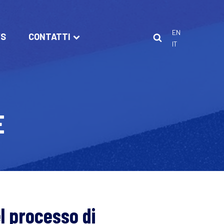
EN
S
CONTATTI
IT
E
l processo di