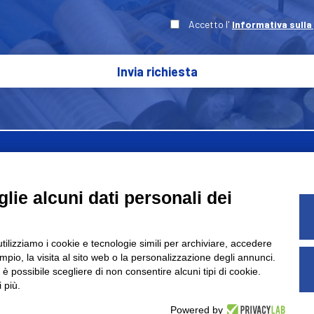
Accetto l'
Informativa sulla
Invia richiesta
la Associazione nazionale costruttori di
lie alcuni dati personali dei
r materie plastiche e gomma
Amaplast
.
utilizziamo i cookie e tecnologie simili per archiviare, accedere
pio, la visita al sito web o la personalizzazione degli annunci.
, è possibile scegliere di non consentire alcuni tipi di cookie.
 più.
5, 20842 Besana In Brianza (MB) - P.IVA: 00914660964 - C.F. 08
Powered by