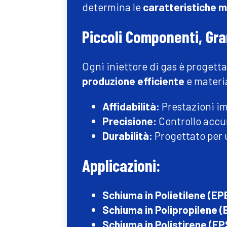
determina le
caratteristiche 
Piccoli Componenti, Gra
Ogni iniettore di gas è progett
produzione efficiente
e materia
Affidabilità:
Prestazioni im
Precisione:
Controllo accur
Durabilità:
Progettato per
Applicazioni:
Schiuma in Polietilene (EP
Schiuma in Polipropilene (
Schiuma in Polistirene (EP