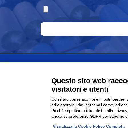
FAP Srl è associato al
Questo sito web raccog
macchine e stampi pe
visitatori e utenti
Con il tuo consenso, noi e i nostri partner 
ed elaborare i dati personali come, ad esem
Poiché rispettiamo il tuo diritto alla privacy
Clicca su preferenze GDPR per saperne di
© 2026 Fap Srl - Sede legale: Via G. Verga, 
Visualizza la Cookie Policy Completa