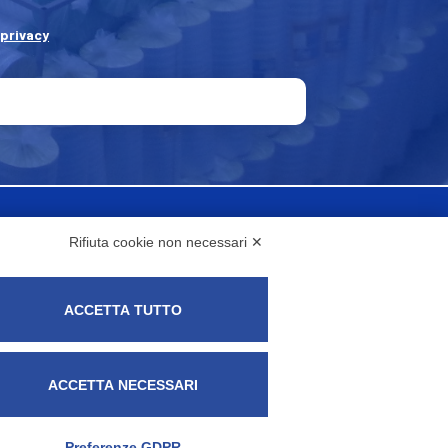
 privacy
Rifiuta cookie non necessari ✕
ACCETTA TUTTO
ACCETTA NECESSARI
573370155 - Posta cert. fapitaly@pec.it -
Preferenze GDPR