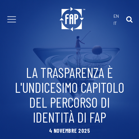
EN
IT
 con noi
arti di Ricambio
 e consulenza
stici
LA TRASPARENZA È
omatici
Estrusione
L'UNDICESIMO CAPITOLO
DEL PERCORSO DI
IDENTITÀ DI FAP
4 NOVEMBRE 2025