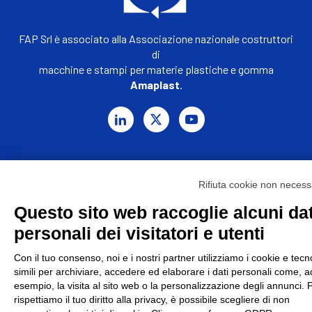
FAP Srl è associato alla Associazione nazionale costruttori
di
macchine e stampi per materie plastiche e gomma
Amaplast
.
© 2026 Fap Srl - Sede legale: Via G. Verga, 5, 20842
Rifiuta cookie non necess
Besana In Brianza (MB) - P.IVA: 00914660964 - C.F.
Questo sito web raccoglie alcuni dat
08573370155 - Posta cert. fapitaly@pec.it - Cciaa
Milano 1234829 – Iscr.Reg.trib. Monza 35504 - Cod.
personali dei visitatori e utenti
univ. W7YVJK9 - Cod.Exp nr. MB024284 - Capitale
Con il tuo consenso, noi e i nostri partner utilizziamo i cookie e tecn
sociale € 120.000,00 -
Cookie Policy
-
Privacy Policy
-
simili per archiviare, accedere ed elaborare i dati personali come, a
Gestisci consenso Cookie
esempio, la visita al sito web o la personalizzazione degli annunci. 
rispettiamo il tuo diritto alla privacy, è possibile scegliere di non