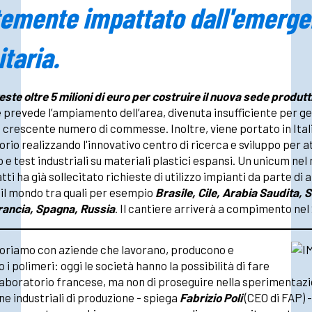
temente impattato dall'emerg
itaria.
este oltre 5 milioni di euro per costruire il nuova sede produtt
 prevede l’ampiamento dell’area, divenuta insufficiente per ges
crescente numero di commesse. Inoltre, viene portato in Itali
rio realizzando l'innovativo centro di ricerca e sviluppo per at
o e test industriali su materiali plastici espansi. Un unicum ne
tti ha già sollecitato richieste di utilizzo impianti da parte di 
o il mondo tra quali per esempio
Brasile, Cile, Arabia Saudita, S
Francia, Spagna, Russia
. Il cantiere arriverà a compimento nel
oriamo con aziende che lavorano, producono e
 i polimeri: oggi le società hanno la possibilità di fare
 laboratorio francese, ma non di proseguire nella sperimentaz
e industriali di produzione - spiega
Fabrizio Poli
(CEO di FAP) -