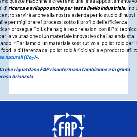
amo queste macchine e creeremo una linea appositamente vo
i di
ricerca e sviluppo anche per test a livello industriale
. Inol
centro servirà anche alla nostra azienda per lo studio di nuovi
i e per migliorare i processi sotto il profilo dell'efficienza
ica» prosegue Poli, che ha già teso relazioni con il Politecnico
per la valutazione di un materiale innovativo che l'azienda sta
ndo. «Parliamo di un materiale sostitutivo al polistirolo per il
food: a differenza del polistirolo è riciclabile e prodotto utili
s naturali (Co
)
».
2
tà che riguardano FAP riconfermano l'ambizione e la grinta
presa brianzola.