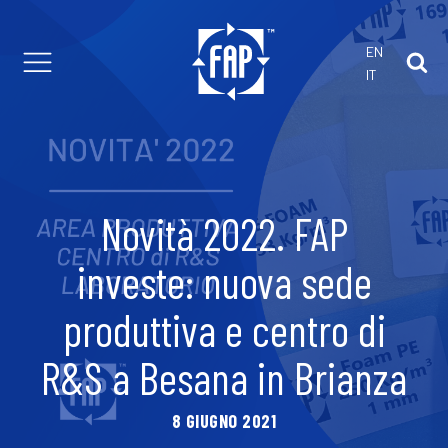
EN
IT
 con noi
arti di Ricambio
 e consulenza
stici
Novità 2022. FAP
omatici
Estrusione
investe: nuova sede
produttiva e centro di
R&S a Besana in Brianza
8 GIUGNO 2021